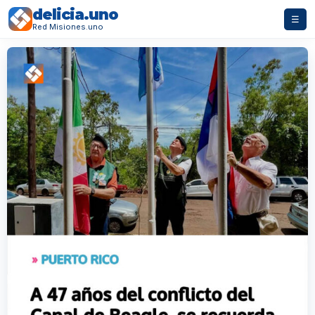
delicia.uno
☰
Red Misiones.uno