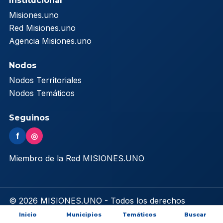
Institucional
Misiones.uno
Red Misiones.uno
Agencia Misiones.uno
Nodos
Nodos Territoriales
Nodos Temáticos
Seguinos
f
◎
Miembro de la Red MISIONES.UNO
© 2026 MISIONES.UNO - Todos los derechos
reservados
Inicio
Municipios
Temáticos
Buscar