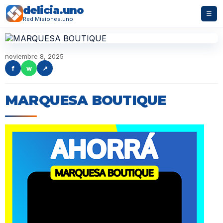
delicia.uno
☰
Red Misiones.uno
noviembre 8, 2025
f
w
↗
MARQUESA BOUTIQUE