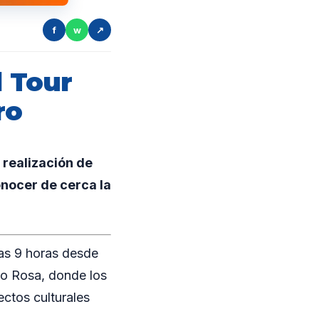
f
w
↗
l Tour
ro
 realización de
onocer de cerca la
las 9 horas desde
ho Rosa, donde los
ectos culturales