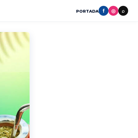
f
◎
⌕
PORTADA