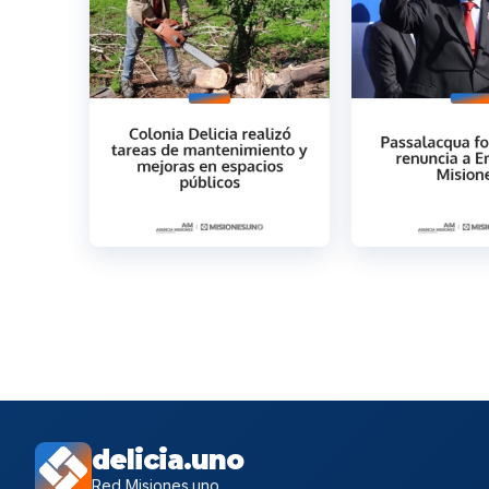
delicia.uno
Red Misiones.uno