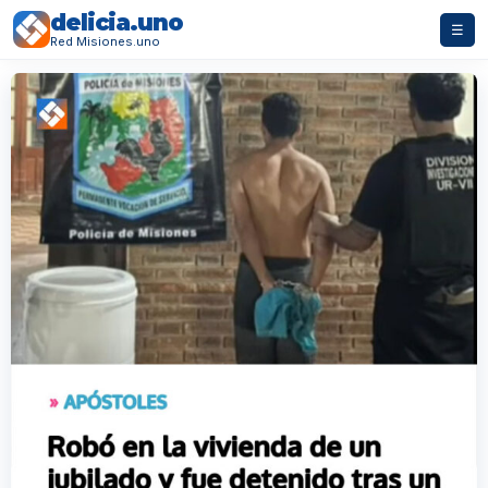
delicia.uno
☰
Red Misiones.uno