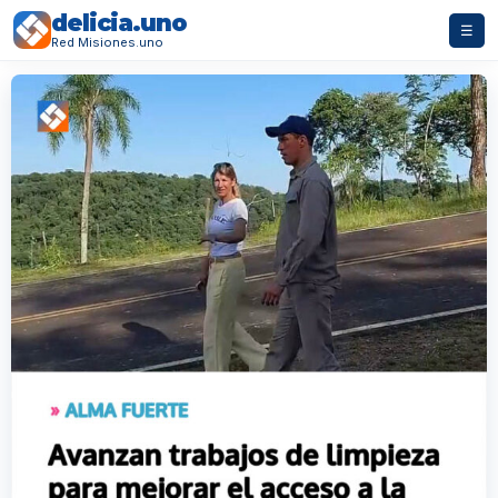
delicia.uno
☰
Red Misiones.uno