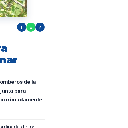
f
w
↗
ra
inar
bomberos de la
junta para
o aproximadamente
ordinada de los