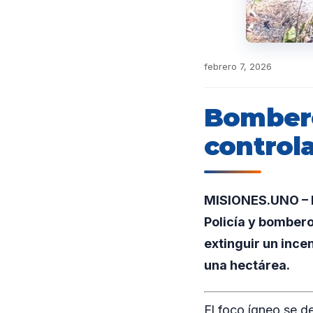
febrero 7, 2026
Bombero
controla
MISIONES.UNO – En
Policía y bomber
extinguir un ince
una hectárea.
El foco ígneo se d