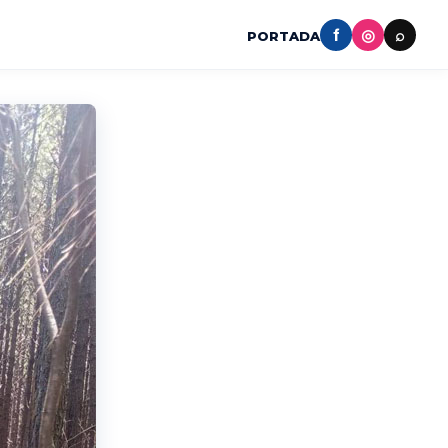
f
◎
⌕
PORTADA