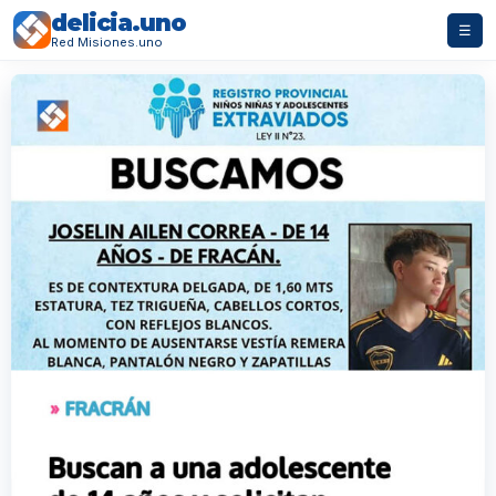
delicia.uno
☰
Red Misiones.uno