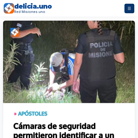
delicia.uno
☰
Red Misiones.uno