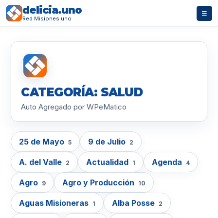
delicia.uno
☰
Red Misiones.uno
CATEGORÍA: SALUD
Auto Agregado por WPeMatico
25 de Mayo
9 de Julio
5
2
A. del Valle
Actualidad
Agenda
2
1
4
Agro
Agro y Producción
9
10
Aguas Misioneras
Alba Posse
1
2