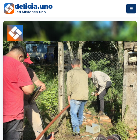
delicia.uno
☰
Red Misiones.uno