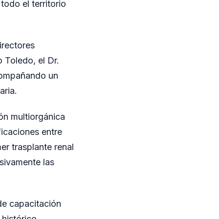
odo el territorio
irectores
o Toledo, el Dr.
acompañando un
aria.
ión multiorgánica
ficaciones entre
er trasplante renal
esivamente las
de capacitación
 histórico