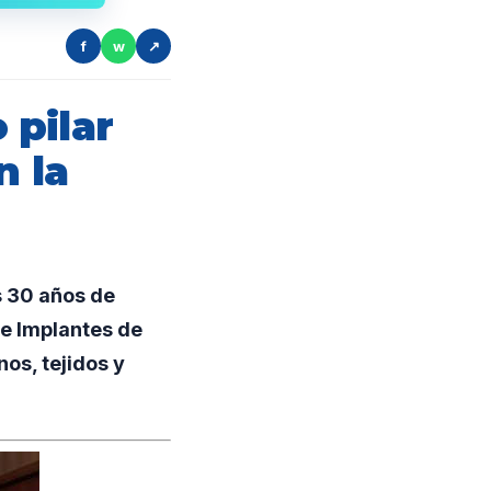
f
w
↗
 pilar
n la
 30 años de
 e Implantes de
os, tejidos y