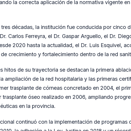
ndo la correcta aplicación de la normativa vigente en t
 tres décadas, la institución fue conducida por cinco d
 Dr. Carlos Ferreyra, el Dr. Gaspar Arguello, el Dr. Dieg
esde 2020 hasta la actualidad, el Dr. Luis Esquivel, 
e crecimiento y fortalecimiento dentro de la red sanit
es hitos de su trayectoria se destacan la primera ablac
la ampliación de la red hospitalaria y las primeras certi
imer trasplante de córneas concretado en 2004, el prim
r trasplante óseo realizado en 2006, ampliando progr
éuticas en la provincia.
itucional continuó con la implementación de programas 
2010, la adhesión a la Ley Justina en 2018 y un récord