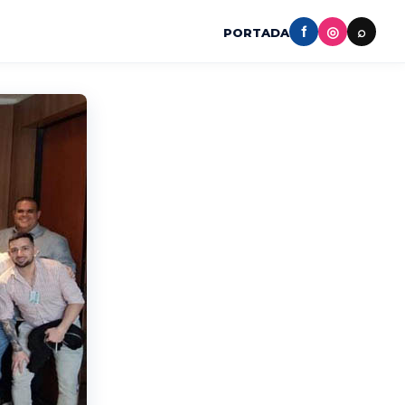
f
◎
⌕
PORTADA