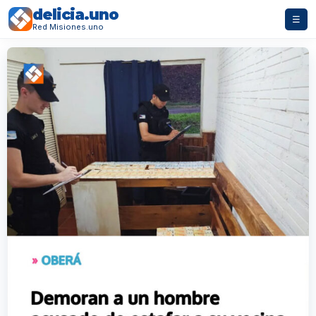
delicia.uno
☰
Red Misiones.uno