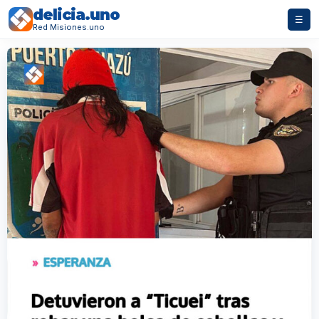
delicia.uno
☰
Red Misiones.uno