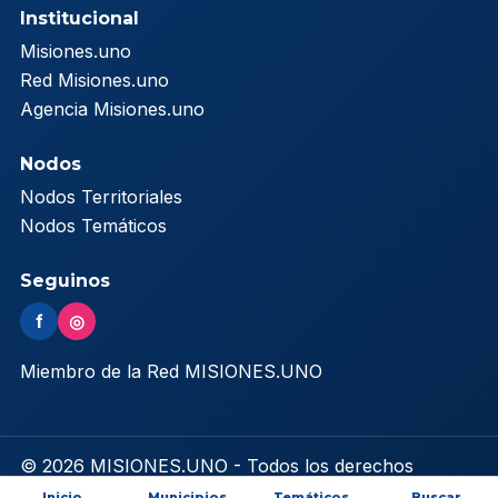
Institucional
Misiones.uno
Red Misiones.uno
Agencia Misiones.uno
Nodos
Nodos Territoriales
Nodos Temáticos
Seguinos
f
◎
Miembro de la Red MISIONES.UNO
© 2026 MISIONES.UNO - Todos los derechos
reservados
Inicio
Municipios
Temáticos
Buscar