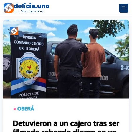
delicia.uno
☰
Red Misiones.uno