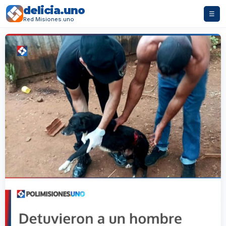
delicia.uno
☰
Red Misiones.uno