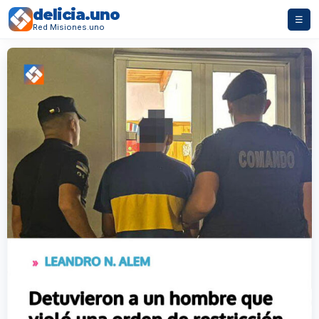
delicia.uno
☰
Red Misiones.uno