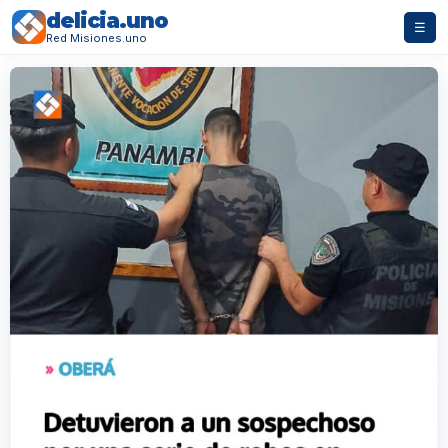
delicia.uno
☰
Red Misiones.uno