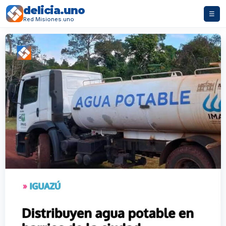
delicia.uno
☰
Red Misiones.uno