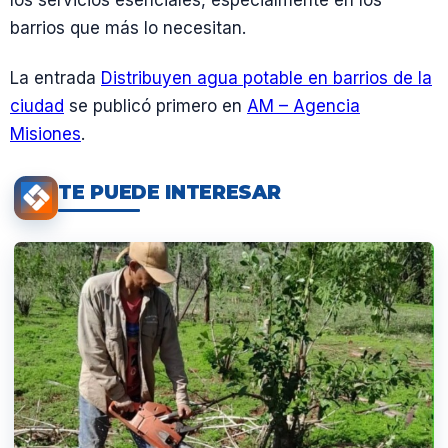
los servicios esenciales, especialmente en los
barrios que más lo necesitan.
La entrada
Distribuyen agua potable en barrios de la
ciudad
se publicó primero en
AM – Agencia
Misiones
.
TE PUEDE INTERESAR