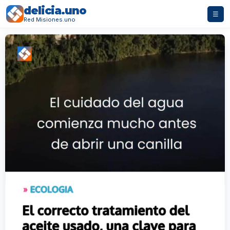
delicia.uno
☰
Red Misiones.uno