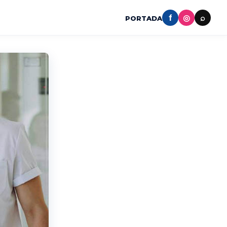
f
◎
⌕
PORTADA