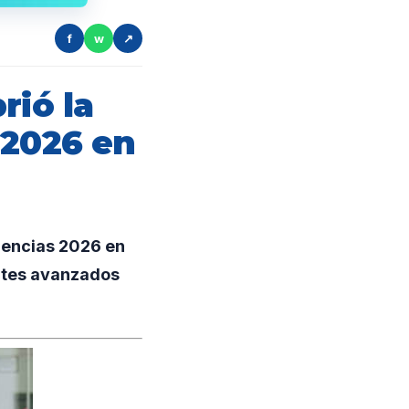
f
w
↗
rió la
 2026 en
dencias 2026 en
antes avanzados