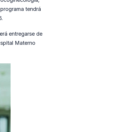
l programa tendrá
6.
berá entregarse de
spital Materno