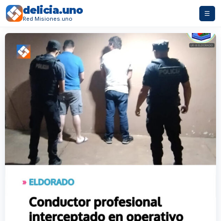
delicia.uno
☰
Red Misiones.uno