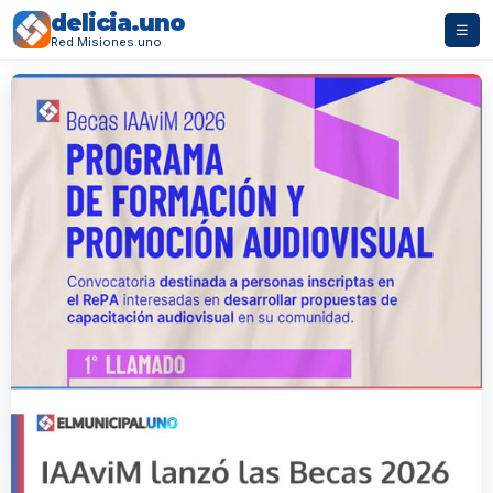
delicia.uno
☰
Red Misiones.uno