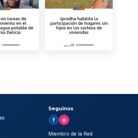
Seguinos
es
f
◎
s
Miembro de la Red