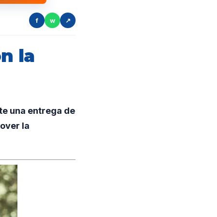
f
w
↗
n la
te una entrega de
over la