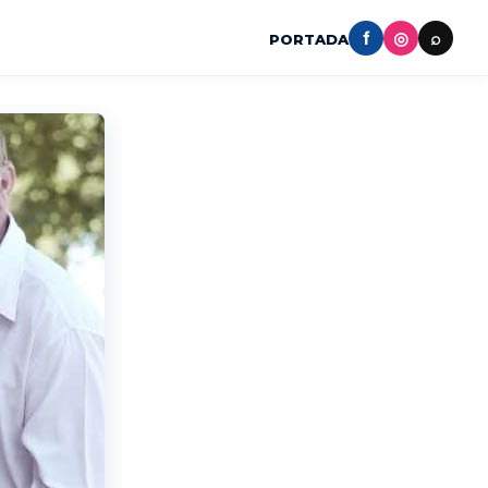
f
◎
⌕
PORTADA