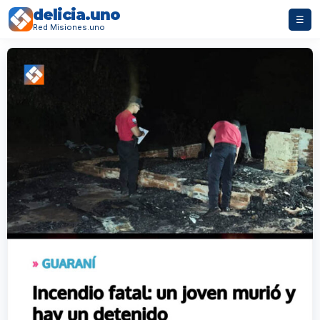
delicia.uno
☰
Red Misiones.uno