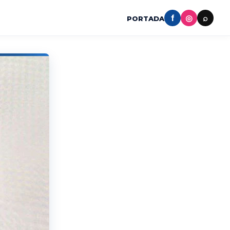
f
◎
⌕
PORTADA