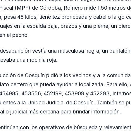
 Fiscal (MPF) de Córdoba, Romero mide 1,50 metros de
, pesa 48 kilos, tiene tez bronceada y cabello largo c
ajes en la espalda baja, brazos y una pierna, un pierc
en el pecho.
esaparición vestía una musculosa negra, un pantalón 
 llevaba una mochila roja.
trucción de Cosquín pidió a los vecinos y a la comunid
ato certero que pueda ayudar a localizarla. Para ello, s
 454985, 453556, 452199, 453909 y 452293, interno
entes a la Unidad Judicial de Cosquín. También se pu
al o judicial más cercana para brindar información.
ntinúan con los operativos de búsqueda y relevamient