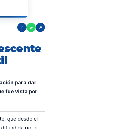
f
w
↗
escente
il
ración para dar
e fue vista por
te, que desde el
difundida por el