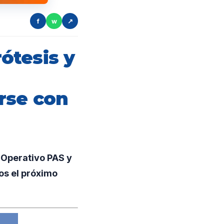
f
w
↗
ótesis y
rse con
 Operativo PAS y
os el próximo