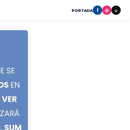
f
◎
⌕
PORTADA