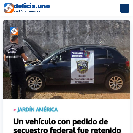
delicia.uno
☰
Red Misiones.uno