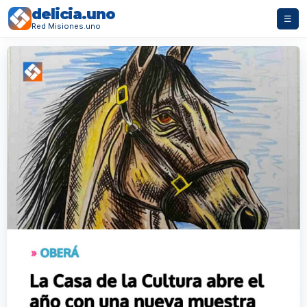
delicia.uno
☰
Red Misiones.uno