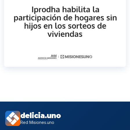
delicia.uno
Red Misiones.uno