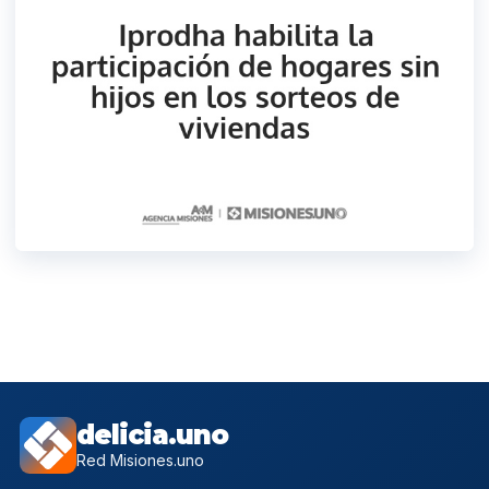
delicia.uno
Red Misiones.uno