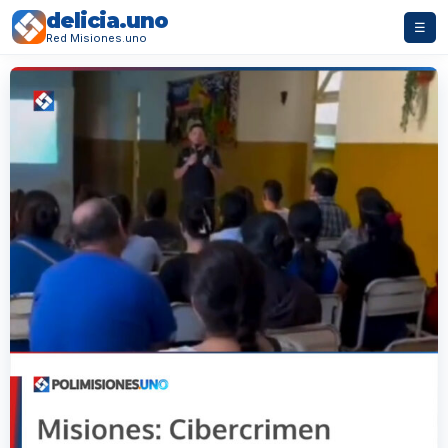
delicia.uno
☰
Red Misiones.uno