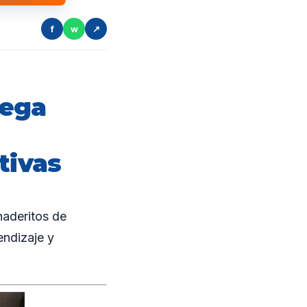
f
w
↗
lega
tivas
aderitos de
endizaje y