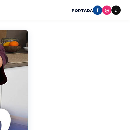
f
◎
⌕
PORTADA