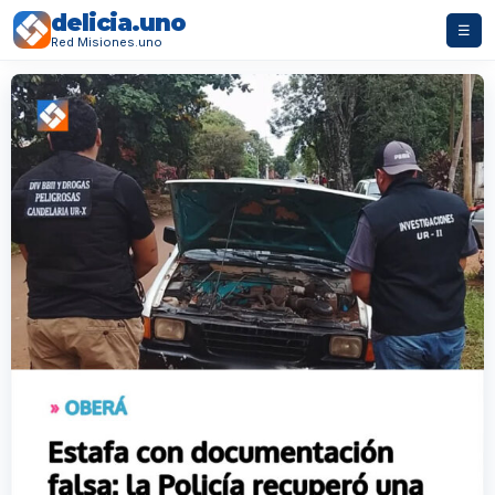
delicia.uno
☰
Red Misiones.uno