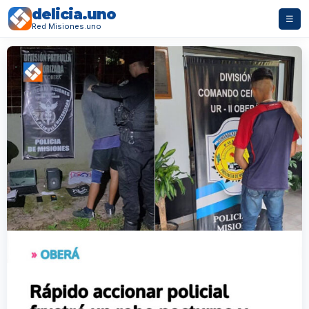
delicia.uno
☰
Red Misiones.uno