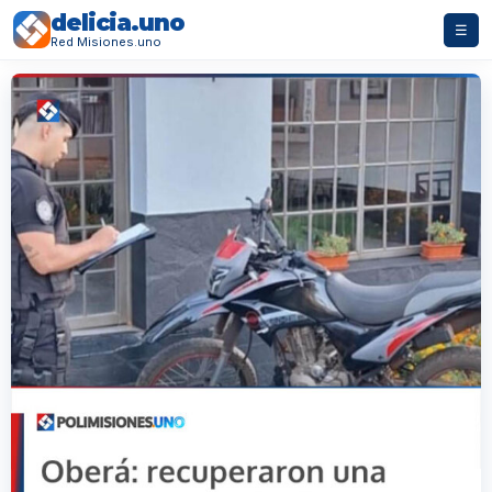
delicia.uno
☰
Red Misiones.uno