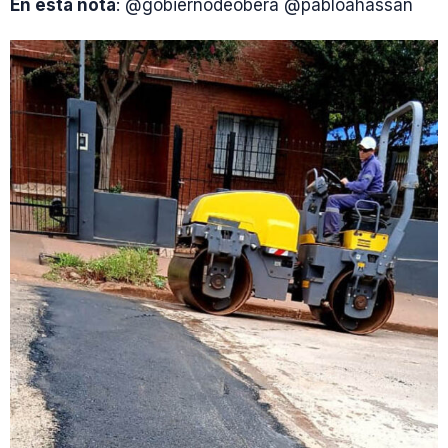
En esta nota
: @gobiernodeobera @pabloahassan