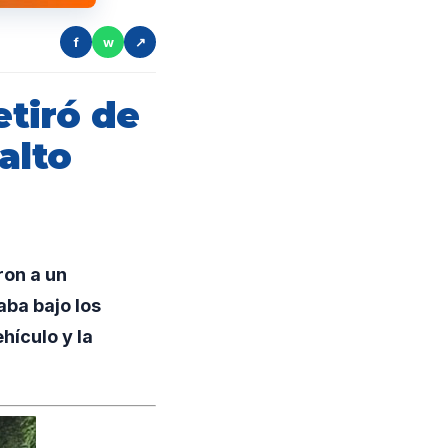
f
w
↗
etiró de
alto
ron a un
aba bajo los
hículo y la