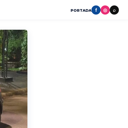
f
◎
⌕
PORTADA