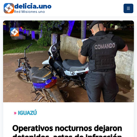
delicia.uno
☰
Red Misiones.uno