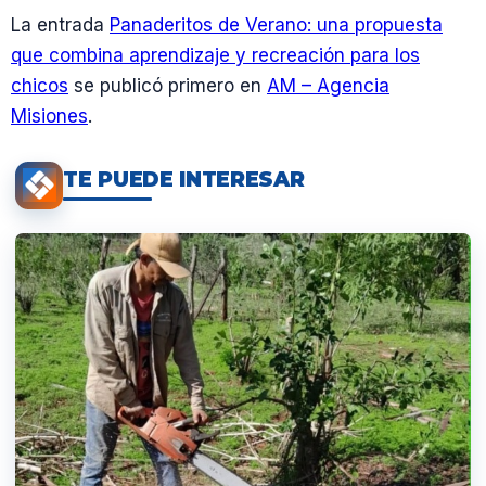
La entrada
Panaderitos de Verano: una propuesta
que combina aprendizaje y recreación para los
chicos
se publicó primero en
AM – Agencia
Misiones
.
TE PUEDE INTERESAR