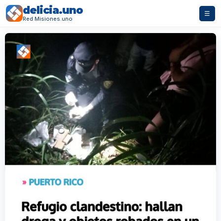
delicia.uno
☰
Red Misiones.uno