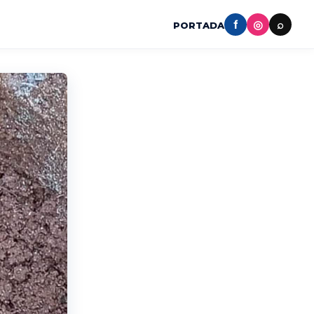
f
◎
⌕
PORTADA