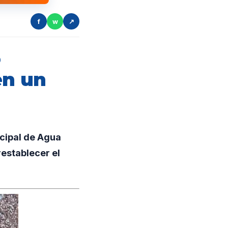
f
w
↗
ó
en un
cipal de Agua
restablecer el