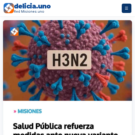
delicia.uno
☰
Red Misiones.uno