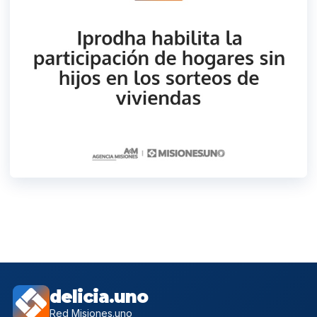
delicia.uno
Red Misiones.uno