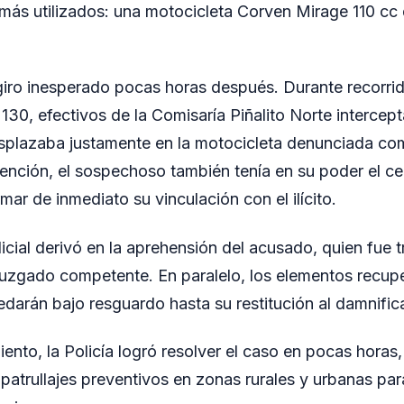
más utilizados: una motocicleta Corven Mirage 110 cc 
iro inesperado pocas horas después. Durante recorrid
 130, efectivos de la Comisaría Piñalito Norte intercep
splazaba justamente en la motocicleta denunciada co
nción, el sospechoso también tenía en su poder el celu
mar de inmediato su vinculación con el ilícito.
licial derivó en la aprehensión del acusado, quien fue 
Juzgado competente. En paralelo, los elementos recup
darán bajo resguardo hasta su restitución al damnific
ento, la Policía logró resolver el caso en pocas horas
patrullajes preventivos en zonas rurales y urbanas para