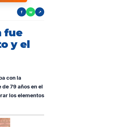
f
w
↗
 fue
o y el
ba con la
 de 79 años en el
erar los elementos