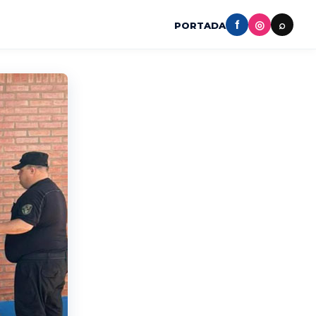
f
◎
⌕
PORTADA