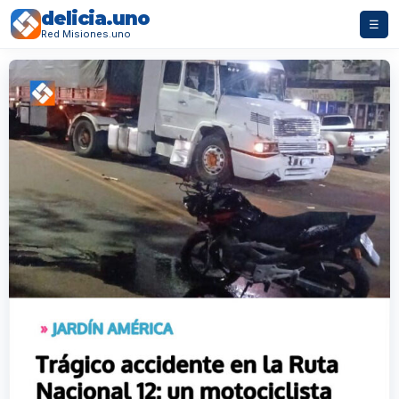
delicia.uno
☰
Red Misiones.uno