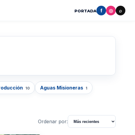
f
◎
⌕
PORTADA
roducción
Aguas Misioneras
10
1
Ordenar por: