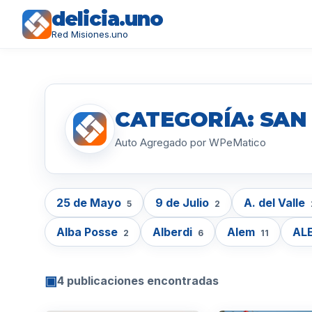
delicia.uno
Red Misiones.uno
CATEGORÍA: SAN
Auto Agregado por WPeMatico
25 de Mayo
9 de Julio
A. del Valle
5
2
Alba Posse
Alberdi
Alem
AL
2
6
11
▣
4 publicaciones encontradas