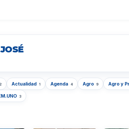
 JOSÉ
Actualidad
Agenda
Agro
Agro y P
2
1
4
9
EM.UNO
3